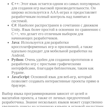
C++
: Этот язык остается одним из самых популярных
для создания игр высокой производительности. Он
широко используется в AAA-играх и предоставляет
разработчикам полный контроль над памятью и
системой.
C#
: Наиболее распространен в сочетании с движком
Unity. Язык более простой в освоении по сравнению с
C++, что делает его отличным выбором для
начинающих разработчиков.
Java
: Используется для разработки
кроссплатформенных игр и приложений, а также
идеально подходит для мобильной разработки на
Android.
Python
: Очень удобен для создания прототипов и
разработки игр с простыми графическими
интерфейсами, благодаря библиотекам, таким как
Pygame.
JavaScript
: Основной язык для веб-игр, который
позволяет создавать интерактивные проекты прямо в
браузере.
Выбор языка программирования зависит от целей и
масштабов проекта, а также от личных предпочтений
разработчика. Знание нескольких языков может существенно
увеличить шансы на успешную карьеру в игровой индустрии.